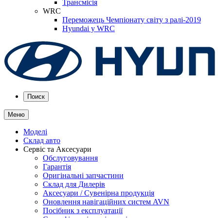
Трансмісія
WRC
Переможець Чемпіонату світу з ралі-2019
Hyundai у WRC
Поиск
Меню
Моделі
Склад авто
Сервіс та Аксесуари
Обслуговування
Гарантія
Оригінальні запчастини
Склад для Дилерів
Аксесуари / Сувенірна продукція
Оновлення навігаційних систем AVN
Посібник з експлуатації