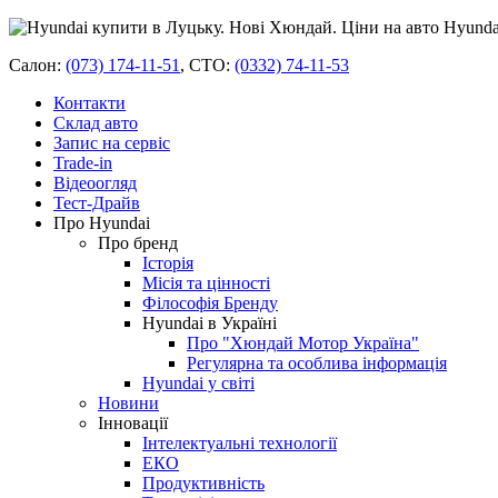
Салон:
(073) 174-11-51
,
СТО:
(0332) 74-11-53
Контакти
Склад авто
Запис на сервіс
Trade-in
Відеоогляд
Тест-Драйв
Про Hyundai
Про бренд
Історія
Місія та цінності
Філософія Бренду
Hyundai в Україні
Про "Хюндай Мотор Україна"
Регулярна та особлива інформація
Hyundai у світі
Новини
Інновації
Інтелектуальні технології
ЕКО
Продуктивність