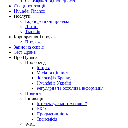
Сертифікат відповідності
Спецпропозиції
Hyundai Finance
Послуги
Корпоративні продажі
Лізинг
Trade-in
Корпоративні продажі
Продажі
Запис на сервіс
Тест-Драйв
Про Hyundai
Про бренд
Історія
Місія та цінності
Філософія Бренду
Hyundai в Україні
Регулярна та особлива інформація
Новини
Інновації
Інтелектуальні технології
ЕКО
Продуктивність
Трансмісія
WRC