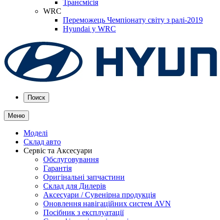
Трансмісія
WRC
Переможець Чемпіонату світу з ралі-2019
Hyundai у WRC
Поиск
Меню
Моделі
Склад авто
Сервіс та Аксесуари
Обслуговування
Гарантія
Оригінальні запчастини
Склад для Дилерів
Аксесуари / Сувенірна продукція
Оновлення навігаційних систем AVN
Посібник з експлуатації