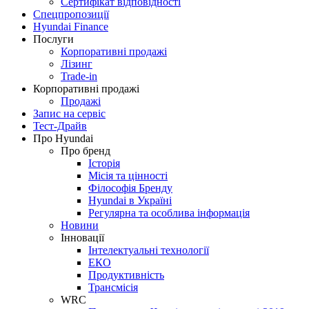
Сертифікат відповідності
Спецпропозиції
Hyundai Finance
Послуги
Корпоративні продажі
Лізинг
Trade-in
Корпоративні продажі
Продажі
Запис на сервіс
Тест-Драйв
Про Hyundai
Про бренд
Історія
Місія та цінності
Філософія Бренду
Hyundai в Україні
Регулярна та особлива інформація
Новини
Інновації
Інтелектуальні технології
ЕКО
Продуктивність
Трансмісія
WRC