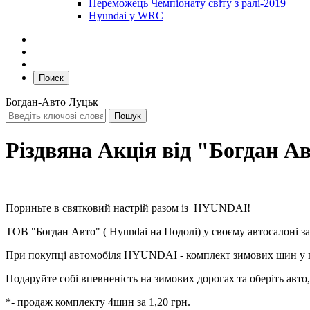
Переможець Чемпіонату світу з ралі-2019
Hyundai у WRC
Поиск
Богдан-Авто Луцьк
Різдвяна Акція від "Богдан А
Пориньте в святковий настрій разом із HYUNDAI!
ТОВ "Богдан Авто" ( Hyundai на Подолі) у своєму автосалоні за 
При покупці автомобіля HYUNDAI - комплект зимових шин у 
Подаруйте собі впевненість на зимових дорогах та оберіть авто
*- продаж комплекту 4шин за 1,20 грн.