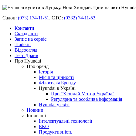
Салон:
(073) 174-11-51
,
СТО:
(0332) 74-11-53
Контакти
Склад авто
Запис на сервіс
Trade-in
Відеоогляд
Тест-Драйв
Про Hyundai
Про бренд
Історія
Місія та цінності
Філософія Бренду
Hyundai в Україні
Про "Хюндай Мотор Україна"
Регулярна та особлива інформація
Hyundai у світі
Новини
Інновації
Інтелектуальні технології
ЕКО
Продуктивність