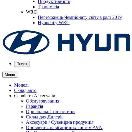
Продуктивність
Трансмісія
WRC
Переможець Чемпіонату світу з ралі-2019
Hyundai у WRC
Поиск
Меню
Моделі
Склад авто
Сервіс та Аксесуари
Обслуговування
Гарантія
Оригінальні запчастини
Склад для Дилерів
Аксесуари / Сувенірна продукція
Оновлення навігаційних систем AVN