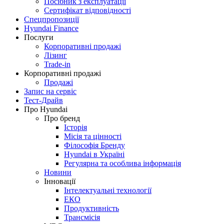
Посібник з експлуатації
Сертифікат відповідності
Спецпропозиції
Hyundai Finance
Послуги
Корпоративні продажі
Лізинг
Trade-in
Корпоративні продажі
Продажі
Запис на сервіс
Тест-Драйв
Про Hyundai
Про бренд
Історія
Місія та цінності
Філософія Бренду
Hyundai в Україні
Регулярна та особлива інформація
Новини
Інновації
Інтелектуальні технології
ЕКО
Продуктивність
Трансмісія