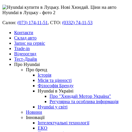
Салон:
(073) 174-11-51
,
СТО:
(0332) 74-11-53
Контакти
Склад авто
Запис на сервіс
Trade-in
Відеоогляд
Тест-Драйв
Про Hyundai
Про бренд
Історія
Місія та цінності
Філософія Бренду
Hyundai в Україні
Про "Хюндай Мотор Україна"
Регулярна та особлива інформація
Hyundai у світі
Новини
Інновації
Інтелектуальні технології
ЕКО