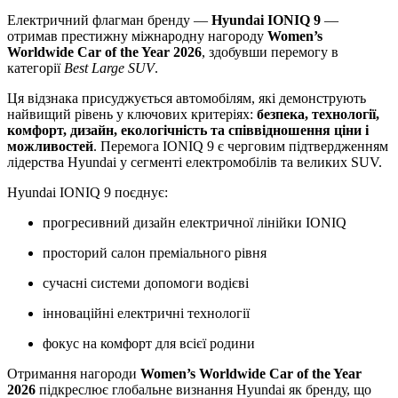
Електричний флагман бренду —
Hyundai IONIQ 9
—
отримав престижну міжнародну нагороду
Women’s
Worldwide Car of the Year 2026
, здобувши перемогу в
категорії
Best Large SUV
.
Ця відзнака присуджується автомобілям, які демонструють
найвищий рівень у ключових критеріях:
безпека, технології,
комфорт, дизайн, екологічність та співвідношення ціни і
можливостей
. Перемога IONIQ 9 є черговим підтвердженням
лідерства Hyundai у сегменті електромобілів та великих SUV.
Hyundai IONIQ 9 поєднує:
прогресивний дизайн електричної лінійки IONIQ
просторий салон преміального рівня
сучасні системи допомоги водієві
інноваційні електричні технології
фокус на комфорт для всієї родини
Отримання нагороди
Women’s Worldwide Car of the Year
2026
підкреслює глобальне визнання Hyundai як бренду, що