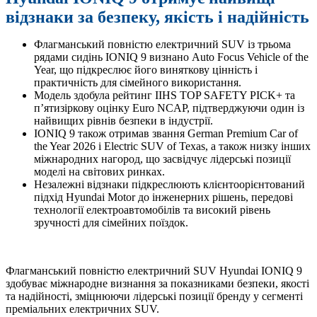
відзнаки за безпеку, якість і надійність
Флагманський повністю електричний SUV із трьома
рядами сидінь IONIQ 9 визнано Auto Focus Vehicle of the
Year, що підкреслює його виняткову цінність і
практичність для сімейного використання.
Модель здобула рейтинг IIHS TOP SAFETY PICK+ та
п’ятизіркову оцінку Euro NCAP, підтверджуючи один із
найвищих рівнів безпеки в індустрії.
IONIQ 9 також отримав звання German Premium Car of
the Year 2026 і Electric SUV of Texas, а також низку інших
міжнародних нагород, що засвідчує лідерські позиції
моделі на світових ринках.
Незалежні відзнаки підкреслюють клієнтоорієнтований
підхід Hyundai Motor до інженерних рішень, передові
технології електроавтомобілів та високий рівень
зручності для сімейних поїздок.
Флагманський повністю електричний SUV Hyundai IONIQ 9
здобуває міжнародне визнання за показниками безпеки, якості
та надійності, зміцнюючи лідерські позиції бренду у сегменті
преміальних електричних SUV.