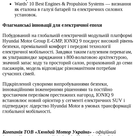
Wards’ 10 Best Engines & Propulsion Systems — визнання
як еталона в галузі батарей та електричних силових
установок.
Флагманські інновації для електричної епохи
Побудований на глобальній електричній модульній платформі
Hyundai Motor Group E-GMP, IONIQ 9 поєднує високий рівень
безпеки, преміальний комфорт і передові технології
електричної мобільності. Завдяки таким галузевим перевагам,
як ультрашвидке заряджання з 800-вольтовою архітектурою,
значний запас ходу та просторий салон, розрахований до семи
пасажирів, модель відповідає різноманітним потребам
сучасних сімей.
Підкріплений суворими випробуваннями безпеки,
інноваційними інженерними рішеннями та постійно
зростаючим переліком престижних нагород, IONIQ 9
встановлює новий орієнтир у сегменті електричних SUV і
підтверджує лідерство Hyundai Motor в умовах трансформації
глобальної мобільності.
Компанія ТOВ «Хюндай Мотор Україна»
- офіційний