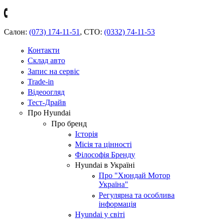
Салон:
(073) 174-11-51
,
СТО:
(0332) 74-11-53
Контакти
Склад авто
Запис на сервіс
Trade-in
Відеоогляд
Тест-Драйв
Про Hyundai
Про бренд
Історія
Місія та цінності
Філософія Бренду
Hyundai в Україні
Про "Хюндай Мотор
Україна"
Регулярна та особлива
інформація
Hyundai у світі