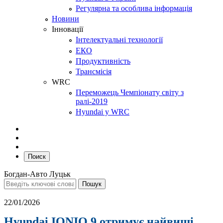
Регулярна та особлива інформація
Новини
Інновації
Інтелектуальні технології
ЕКО
Продуктивність
Трансмісія
WRC
Переможець Чемпіонату світу з
ралі-2019
Hyundai у WRC
Поиск
Богдан-Авто Луцьк
22/01/2026
Hyundai IONIQ 9 отримує найвищі