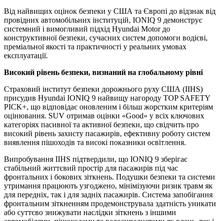
Від найвищих оцінок безпеки у США та Європі до відзнак від
провідних автомобільних інституцій, IONIQ 9 демонструє
системний і вимогливий підхід Hyundai Motor до
конструктивної безпеки, сучасних систем допомоги водієві,
преміальної якості та практичності у реальних умовах
експлуатації.
Високий рівень безпеки, визнаний на глобальному рівні
Страховий інститут безпеки дорожнього руху США (IIHS)
присудив Hyundai IONIQ 9 найвищу нагороду TOP SAFETY
PICK+, що відповідає оновленим і більш жорстким критеріям
оцінювання. SUV отримав оцінки «Good» у всіх ключових
категоріях пасивної та активної безпеки, що свідчить про
високий рівень захисту пасажирів, ефективну роботу систем
виявлення пішоходів та високі показники освітлення.
Випробування IIHS підтвердили, що IONIQ 9 зберігає
стабільний життєвий простір для пасажирів під час
фронтальних і бокових зіткнень. Подушки безпеки та системи
утримання працюють узгоджено, мінімізуючи ризик травм як
для передніх, так і для задніх пасажирів. Система запобігання
фронтальним зіткненням продемонструвала здатність уникати
або суттєво знижувати наслідки зіткнень з іншими