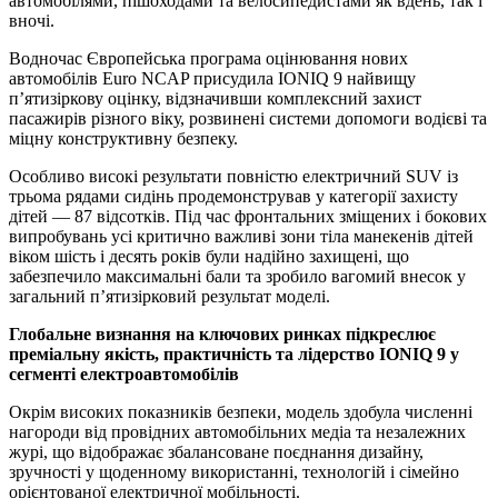
автомобілями, пішоходами та велосипедистами як вдень, так і
вночі.
Водночас Європейська програма оцінювання нових
автомобілів Euro NCAP присудила IONIQ 9 найвищу
п’ятизіркову оцінку, відзначивши комплексний захист
пасажирів різного віку, розвинені системи допомоги водієві та
міцну конструктивну безпеку.
Особливо високі результати повністю електричний SUV із
трьома рядами сидінь продемонстрував у категорії захисту
дітей — 87 відсотків. Під час фронтальних зміщених і бокових
випробувань усі критично важливі зони тіла манекенів дітей
віком шість і десять років були надійно захищені, що
забезпечило максимальні бали та зробило вагомий внесок у
загальний п’ятизірковий результат моделі.
Глобальне визнання на ключових ринках підкреслює
преміальну якість, практичність та лідерство IONIQ 9 у
сегменті електроавтомобілів
Окрім високих показників безпеки, модель здобула численні
нагороди від провідних автомобільних медіа та незалежних
журі, що відображає збалансоване поєднання дизайну,
зручності у щоденному використанні, технологій і сімейно
орієнтованої електричної мобільності.