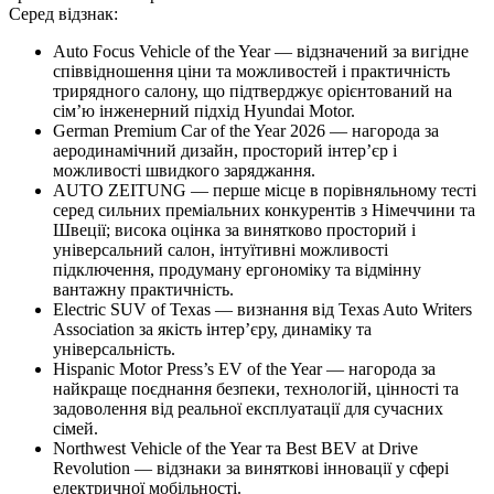
Серед відзнак:
Auto Focus Vehicle of the Year — відзначений за вигідне
співвідношення ціни та можливостей і практичність
трирядного салону, що підтверджує орієнтований на
сім’ю інженерний підхід Hyundai Motor.
German Premium Car of the Year 2026 — нагорода за
аеродинамічний дизайн, просторий інтер’єр і
можливості швидкого заряджання.
AUTO ZEITUNG — перше місце в порівняльному тесті
серед сильних преміальних конкурентів з Німеччини та
Швеції; висока оцінка за винятково просторий і
універсальний салон, інтуїтивні можливості
підключення, продуману ергономіку та відмінну
вантажну практичність.
Electric SUV of Texas — визнання від Texas Auto Writers
Association за якість інтер’єру, динаміку та
універсальність.
Hispanic Motor Press’s EV of the Year — нагорода за
найкраще поєднання безпеки, технологій, цінності та
задоволення від реальної експлуатації для сучасних
сімей.
Northwest Vehicle of the Year та Best BEV at Drive
Revolution — відзнаки за виняткові інновації у сфері
електричної мобільності.