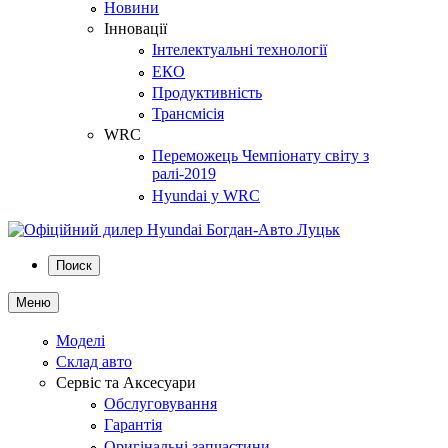
Новини
Інновації
Інтелектуальні технології
ЕКО
Продуктивність
Трансмісія
WRC
Переможець Чемпіонату світу з
ралі-2019
Hyundai у WRC
Поиск
Меню
Моделі
Склад авто
Сервіс та Аксесуари
Обслуговування
Гарантія
Оригінальні запчастини