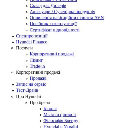
Склад для Дилерів
Аксесуари / Сувенірна продукція
Оновлення навігаційних систем AVN
Посібник з експлуатації
Сертифікат відповідності
Спецпропозиції
Hyundai Finance
Послуги
Корпоративні продажі
Лізинг
Trade-in
Корпоративні продажі
Продажі
Запис на сервіс
Тест-Драйв
Про Hyundai
Про бренд
Історія
Місія та цінності
Філософія Бренду
Hyundai в Україні