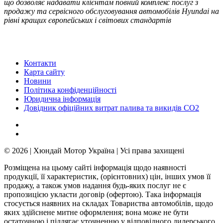
що дозволяє надавати клієнтам повний комплекс послуг з
продажу та сервісного обслуговування автомобілів Hyundai на
рівні кращих європейських і світових стандартів
Контакти
Карта сайту
Новини
Політика конфіденційності
Юридична інформація
Довідник офіційних витрат палива та викидів СО2
© 2026 | Хюндай Мотор Україна | Усі права захищені
Розміщена на цьому сайті інформація щодо наявності
продукції, її характеристик, (орієнтовних) цін, інших умов її
продажу, а також умов надання будь-яких послуг не є
пропозицією укласти договір (офертою). Така інформація
стосується наявних на складах Товариства автомобілів, щодо
яких здійснене митне оформлення; вона може не бути
остаточною і підлягає уточненню у відповідного дилерського