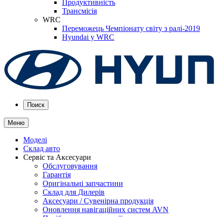
Продуктивність
Трансмісія
WRC
Переможець Чемпіонату світу з ралі-2019
Hyundai у WRC
Поиск
Меню
Моделі
Склад авто
Сервіс та Аксесуари
Обслуговування
Гарантія
Оригінальні запчастини
Склад для Дилерів
Аксесуари / Сувенірна продукція
Оновлення навігаційних систем AVN