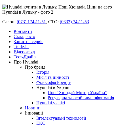
Салон:
(073) 174-11-51
,
СТО:
(0332) 74-11-53
Контакти
Склад авто
Запис на сервіс
Trade-in
Відеоогляд
Тест-Драйв
Про Hyundai
Про бренд
Історія
Місія та цінності
Філософія Бренду
Hyundai в Україні
Про "Хюндай Мотор Україна"
Регулярна та особлива інформація
Hyundai у світі
Новини
Інновації
Інтелектуальні технології
ЕКО