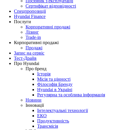
Посібник з експлуатації
Сертифікат відповідності
Спецпропозиції
Hyundai Finance
Послуги
Корпоративні продажі
Лізинг
Trade-in
Корпоративні продажі
Продажі
Запис на сервіс
Тест-Драйв
Про Hyundai
Про бренд
Історія
Місія та цінності
Філософія Бренду
Hyundai в Україні
Регулярна та особлива інформація
Новини
Інновації
Інтелектуальні технології
ЕКО
Продуктивність
Трансмісія