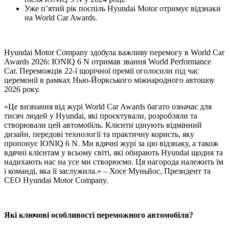
Уже п’ятий рік поспіль Hyundai Motor отримує відзнаки
на World Car Awards.
Hyundai Motor Company здобула важливу перемогу в World Car
Awards 2026: IONIQ 6 N отримав звання World Performance
Car. Переможців 22-ї щорічної премії оголосили під час
церемонії в рамках Нью-Йоркського міжнародного автошоу
2026 року.
«Це визнання від журі World Car Awards багато означає для
тисяч людей у Hyundai, які проєктували, розробляли та
створювали цей автомобіль. Клієнти цінують відмінний
дизайн, передові технології та практичну користь, яку
пропонує IONIQ 6 N. Ми вдячні журі за цю відзнаку, а також
вдячні клієнтам у всьому світі, які обирають Hyundai щодня та
надихають нас на усе ми створюємо. Ця нагорода належить їм
і команді, яка її заслужила.» – Хосе Муньйос, Президент та
CEO Hyundai Motor Company.
Які ключові особливості переможного автомобіля?