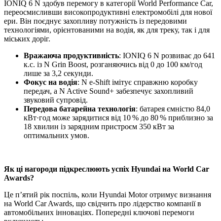
IONIQ 6 N здобув перемогу в категорії World Performance Car,
переосмисливши високопродуктивні електромобілі для нової
ери. Він поєднує захопливу потужність із передовими
технологіями, орієнтованими на водія, як для треку, так і для
міських доріг.
Вражаюча продуктивність
: IONIQ 6 N розвиває до 641
к.с. із N Grin Boost, розганяючись від 0 до 100 км/год
лише за 3,2 секунди.
Фокус на водія
: N e-Shift імітує справжню коробку
передач, а N Active Sound+ забезпечує захопливий
звуковий супровід.
Передова батарейна технологія
: батарея ємністю 84,0
кВт·год може зарядитися від 10 % до 80 % приблизно за
18 хвилин із зарядним пристроєм 350 кВт за
оптимальних умов.
Як ці нагороди підкреслюють успіх Hyundai на World Car
Awards?
Це п’ятий рік поспіль, коли Hyundai Motor отримує визнання
на World Car Awards, що свідчить про лідерство компанії в
автомобільних інноваціях. Попередні ключові перемоги