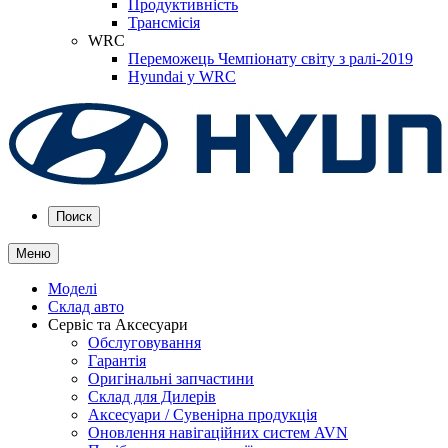
Продуктивність
Трансмісія
WRC
Переможець Чемпіонату світу з ралі-2019
Hyundai у WRC
Поиск
Меню
Моделі
Склад авто
Сервіс та Аксесуари
Обслуговування
Гарантія
Оригінальні запчастини
Склад для Дилерів
Аксесуари / Сувенірна продукція
Оновлення навігаційних систем AVN