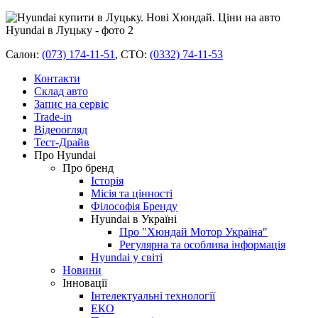
Салон:
(073) 174-11-51
,
СТО:
(0332) 74-11-53
Контакти
Склад авто
Запис на сервіс
Trade-in
Відеоогляд
Тест-Драйв
Про Hyundai
Про бренд
Історія
Місія та цінності
Філософія Бренду
Hyundai в Україні
Про "Хюндай Мотор Україна"
Регулярна та особлива інформація
Hyundai у світі
Новини
Інновації
Інтелектуальні технології
ЕКО