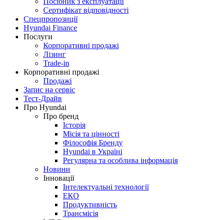
Посібник з експлуатації
Сертифікат відповідності
Спецпропозиції
Hyundai Finance
Послуги
Корпоративні продажі
Лізинг
Trade-in
Корпоративні продажі
Продажі
Запис на сервіс
Тест-Драйв
Про Hyundai
Про бренд
Історія
Місія та цінності
Філософія Бренду
Hyundai в Україні
Регулярна та особлива інформація
Новини
Інновації
Інтелектуальні технології
ЕКО
Продуктивність
Трансмісія