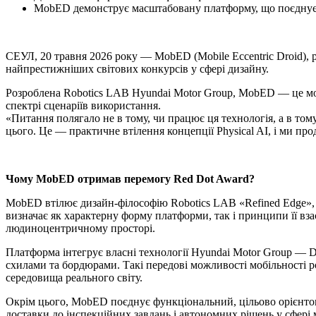
MobED демонструє масштабовану платформу, що поєднує 
СЕУЛ, 20 травня 2026 року — MobED (Mobile Eccentric Droid), 
найпрестижніших світових конкурсів у сфері дизайну.
Розроблена Robotics LAB Hyundai Motor Group, MobED — це моб
спектрі сценаріїв використання.
«Питання полягало не в тому, чи працює ця технологія, а в то
цього. Це — практичне втілення концепції Physical AI, і ми п
Чому MobED отримав перемогу Red Dot Award?
MobED втілює дизайн-філософію Robotics LAB «Refined Edge», 
визначає як характерну форму платформи, так і принципи її вза
людиноцентричному просторі.
Платформа інтегрує власні технології Hyundai Motor Group — Dri
схилами та бордюрами. Такі передові можливості мобільності
середовища реального світу.
Окрім цього, MobED поєднує функціональний, цільово орієнтова
доставки до інспекційних завдань і автономних рішень у сфері 