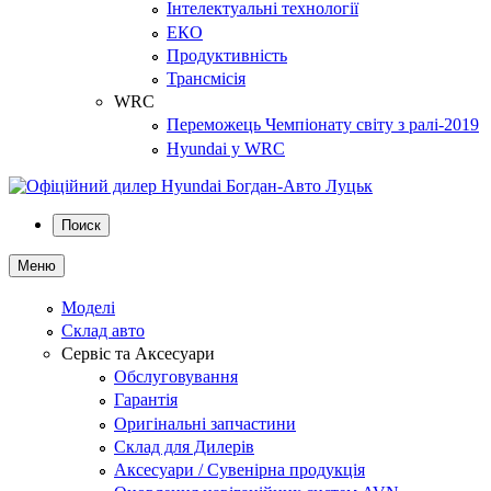
Інтелектуальні технології
ЕКО
Продуктивність
Трансмісія
WRC
Переможець Чемпіонату світу з ралі-2019
Hyundai у WRC
Поиск
Меню
Моделі
Склад авто
Сервіс та Аксесуари
Обслуговування
Гарантія
Оригінальні запчастини
Склад для Дилерів
Аксесуари / Сувенірна продукція