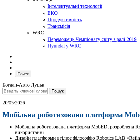
Інтелектуальні технології
ЕКО
Продуктивність
Трансмісія
WRC
Переможець Чемпіонату світу з ралі-2019
Hyundai у WRC
Поиск
Богдан-Авто Луцьк
20/05/2026
Мобільна роботизована платформа MobE
Мобільна роботизована платформа MobED, розроблена Robo
використанні
Дизайн платформи втілює філософію Robotics LAB «Refine