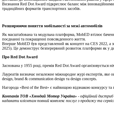
Визнання Red Dot Award підкреслює баланс між інноваційними
традиційних форматів транспортних засобів.
Розширюючи поняття мобільності за межі автомобілів
Як масштабована та модульна платформа, MobED втілює бачення
поєднанні та покращенні повсякденного життя.
Вперше MobED був представлений як концепт на CES 2022, а зго
2025). Це демонструє безперервний розвиток платформи як у диз
Про Red Dot Award
Заснована у 1955 році, премія Red Dot Award організовується н
Лауреатів визначає незалежне міжнародне журі експертів, яке оц
design, brand & communication design та design concepts.
Нагорода «Best of the Best» є найвищою відзнакою конкурсу т
Компанія ТOВ «Хюндай Мотор Україна»
- офіційний дистриб
надавати клієнтам повний комплекс послуг з продажу та сервісн