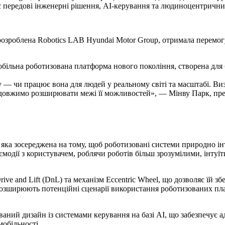
передові інженерні рішення, AI-керування та людиноцентрични
розроблена Robotics LAB Hyundai Motor Group, отримала перемог
ільна роботизована платформа нового покоління, створена для б
му — чи працює вона для людей у реальному світі та масштабі. 
родовжимо розширювати межі її можливостей», — Мінву Парк, пре
яка зосереджена на тому, щоб роботизовані системи природно і
ємодії з користувачем, роблячи роботів більш зрозумілими, інту
ve and Lift (DnL) та механізм Eccentric Wheel, що дозволяє їй зб
 розширюють потенційні сценарії використання роботизованих п
ний дизайн із системами керування на базі AI, що забезпечує ад
мобільності.