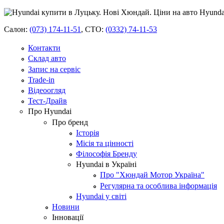
Салон:
(073) 174-11-51
,
СТО:
(0332) 74-11-53
Контакти
Склад авто
Запис на сервіс
Trade-in
Відеоогляд
Тест-Драйв
Про Hyundai
Про бренд
Історія
Місія та цінності
Філософія Бренду
Hyundai в Україні
Про "Хюндай Мотор Україна"
Регулярна та особлива інформація
Hyundai у світі
Новини
Інновації