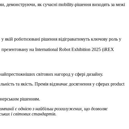
 демонструючи, як сучасні mobility-рішення виходять за межі
у якій роботизовані рішення відіграватимуть ключову роль у
езентовану на International Robot Exhibition 2025 (iREX
з найпрестижніших світових нагород у сфері дизайну.
ьність та якість. Премія відзначає досягнення у сферах product
йнерським рішенням.
мпанії є однією з найбільш розгалужених, що дозволяє
ських і світових стандартів.