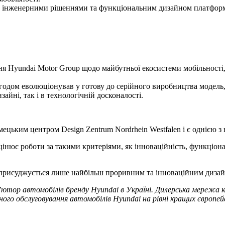
 інженерними рішеннями та функціональним дизайном платформи,
 Hyundai Motor Group щодо майбутньої екосистеми мобільності, 
дом еволюціонував у готову до серійного виробництва модель, пр
айні, так і в технологічній досконалості.
імецьким центром Design Zentrum Nordrhein Westfalen і є однією 
інює роботи за такими критеріями, як інноваційність, функціонал
а присуджується лише найбільш проривним та інноваційним диза
’ютор автомобілів бренду Hyundai в Україні. Дилерська мережа ко
ого обслуговування автомобілів Hyundai на рівні кращих європей