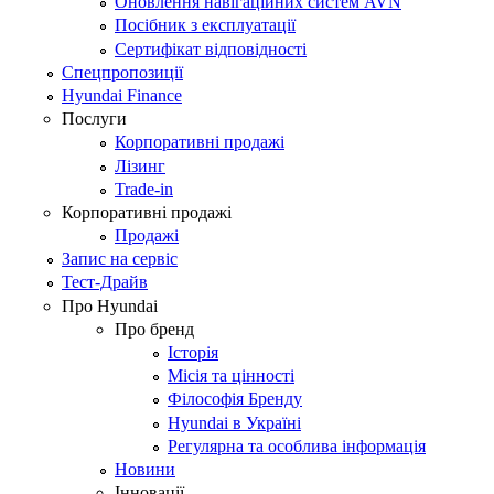
Оновлення навігаційних систем AVN
Посібник з експлуатації
Сертифікат відповідності
Спецпропозиції
Hyundai Finance
Послуги
Корпоративні продажі
Лізинг
Trade-in
Корпоративні продажі
Продажі
Запис на сервіс
Тест-Драйв
Про Hyundai
Про бренд
Історія
Місія та цінності
Філософія Бренду
Hyundai в Україні
Регулярна та особлива інформація
Новини
Інновації