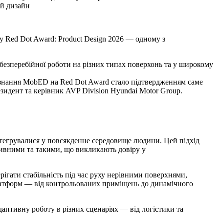
й дизайн
у Red Dot Award: Product Design 2026 — одному з
езперебійної роботи на різних типах поверхонь та у широкому
Визнання MobED на Red Dot Award стало підтвердженням саме
зидент та керівник AVP Division Hyundai Motor Group.
нтегрувалися у повсякденне середовище людини. Цей підхід
їтивними та такими, що викликають довіру у
ерігати стабільність під час руху нерівними поверхнями,
латформ — від контрольованих приміщень до динамічного
аптивну роботу в різних сценаріях — від логістики та