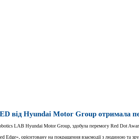
D від Hyundai Motor Group отримала пер
tics LAB Hyundai Motor Group, здобула перемогу Red Dot Award
d Edge», орієнтовану на покращення взаємодії з людиною та зр