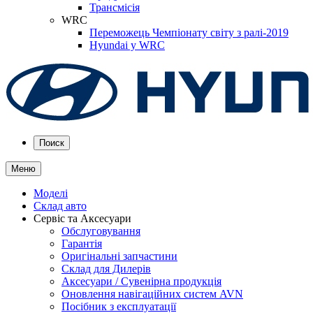
Трансмісія
WRC
Переможець Чемпіонату світу з ралі-2019
Hyundai у WRC
Поиск
Меню
Моделі
Склад авто
Сервіс та Аксесуари
Обслуговування
Гарантія
Оригінальні запчастини
Склад для Дилерів
Аксесуари / Сувенірна продукція
Оновлення навігаційних систем AVN
Посібник з експлуатації