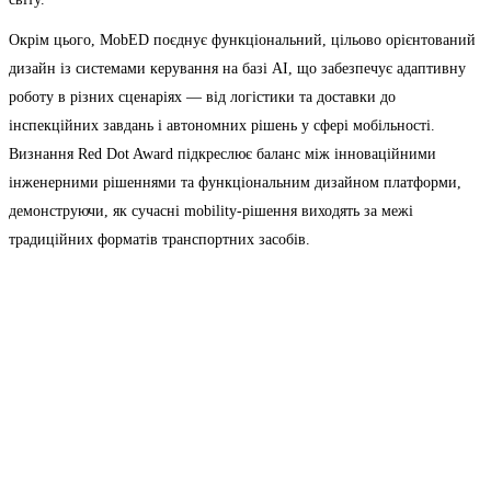
Окрім цього, MobED поєднує функціональний, цільово орієнтований
дизайн із системами керування на базі AI, що забезпечує адаптивну
роботу в різних сценаріях — від логістики та доставки до
інспекційних завдань і автономних рішень у сфері мобільності.
Визнання Red Dot Award підкреслює баланс між інноваційними
інженерними рішеннями та функціональним дизайном платформи,
демонструючи, як сучасні mobility-рішення виходять за межі
традиційних форматів транспортних засобів.