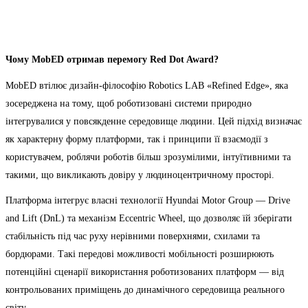
Чому MobED отримав перемогу Red Dot Award?
MobED втілює дизайн-філософію Robotics LAB «Refined Edge», яка
зосереджена на тому, щоб роботизовані системи природно
інтегрувалися у повсякденне середовище людини. Цей підхід визначає
як характерну форму платформи, так і принципи її взаємодії з
користувачем, роблячи роботів більш зрозумілими, інтуїтивними та
такими, що викликають довіру у людиноцентричному просторі.
Платформа інтегрує власні технології Hyundai Motor Group — Drive
and Lift (DnL) та механізм Eccentric Wheel, що дозволяє їй зберігати
стабільність під час руху нерівними поверхнями, схилами та
бордюрами. Такі передові можливості мобільності розширюють
потенційні сценарії використання роботизованих платформ — від
контрольованих приміщень до динамічного середовища реального
світу.