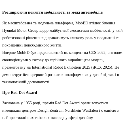
Розширюючи поняття мобільності за межі автомобілів
Як масштабована та модульна платформа, MobED втілює бачення
Hyundai Motor Group щодо майбутньої екосистеми мобільності, у якій
роботизовані рішення відіграватимуть ключову роль у поєднанні та
покращенні повсякденного життя.
Вперше MobED був представлений як концепт на CES 2022, а згодом
еволюціонував у готову до серійного виробництва модель,
презентовану на International Robot Exhibition 2025 (iREX 2025). Це
демонструє безперервний розвиток платформи як у дизайні, так і в
технологічній досконалості.
Про Red Dot Award
Заснована у 1955 році, премія Red Dot Award організовується
німецьким центром Design Zentrum Nordrhein Westfalen і є однією з
найпрестижніших світових нагород у сфері дизайну.