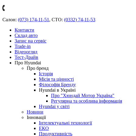
Салон:
(073) 174-11-51
,
СТО:
(0332) 74-11-53
Контакти
Склад авто
Запис на сервіс
Trade-in
Відеоогляд
Тест-Драйв
Про Hyundai
Про бренд
Історія
Місія та цінності
Філософія Бренду
Hyundai в Україні
Про "Хюндай Мотор Україна"
Регулярна та особлива інформація
Hyundai у світі
Новини
Інновації
Інтелектуальні технології
ЕКО
Продуктивність