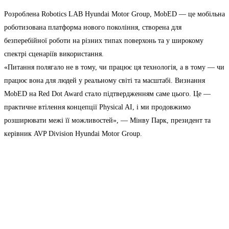
Розроблена Robotics LAB Hyundai Motor Group, MobED — це мобільна
роботизована платформа нового покоління, створена для
безперебійної роботи на різних типах поверхонь та у широкому
спектрі сценаріїв використання.
«Питання полягало не в тому, чи працює ця технологія, а в тому — чи
працює вона для людей у реальному світі та масштабі. Визнання
MobED на Red Dot Award стало підтвердженням саме цього. Це —
практичне втілення концепції Physical AI, і ми продовжимо
розширювати межі її можливостей», — Мінву Парк, президент та
керівник AVP Division Hyundai Motor Group.