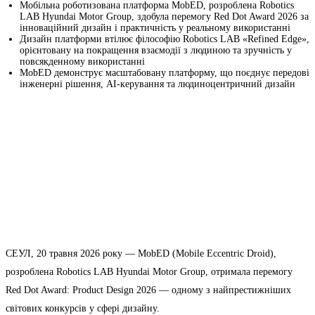
Мобільна роботизована платформа MobED, розроблена Robotics
LAB Hyundai Motor Group, здобула перемогу Red Dot Award 2026 за
інноваційний дизайн і практичність у реальному використанні
Дизайн платформи втілює філософію Robotics LAB «Refined Edge»,
орієнтовану на покращення взаємодії з людиною та зручність у
повсякденному використанні
MobED демонструє масштабовану платформу, що поєднує передові
інженерні рішення, AI-керування та людиноцентричний дизайн
СЕУЛ, 20 травня 2026 року — MobED (Mobile Eccentric Droid),
розроблена Robotics LAB Hyundai Motor Group, отримала перемогу
Red Dot Award: Product Design 2026 — одному з найпрестижніших
світових конкурсів у сфері дизайну.