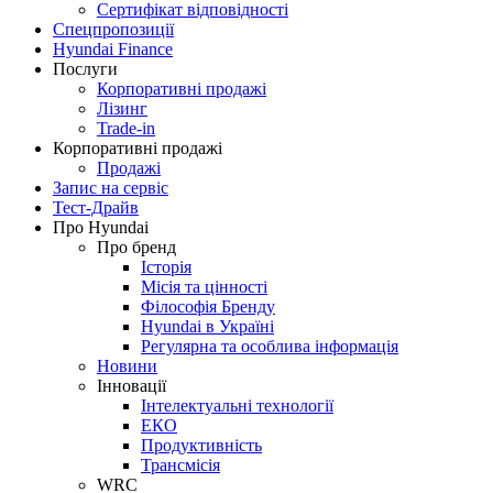
Сертифікат відповідності
Спецпропозиції
Hyundai Finance
Послуги
Корпоративні продажі
Лізинг
Trade-in
Корпоративні продажі
Продажі
Запис на сервіс
Тест-Драйв
Про Hyundai
Про бренд
Історія
Місія та цінності
Філософія Бренду
Hyundai в Україні
Регулярна та особлива інформація
Новини
Інновації
Інтелектуальні технології
ЕКО
Продуктивність
Трансмісія
WRC