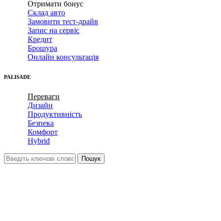
Отримати бонус
Склад авто
Замовити тест-драйв
Запис на сервіс
Кредит
Брошура
Онлайн консультація
PALISADE
Переваги
Дизайн
Продуктивність
Безпека
Комфорт
Hybrid