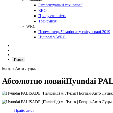
Інтелектуальні технології
ЕКО
Продуктивність
Трансмісія
WRC
Переможець Чемпіонату світу з ралі-2019
Hyundai у WRC
Поиск
Богдан-Авто Луцьк
Абсолютно новий
Hyundai PA
Прайс-лист