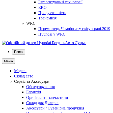
Інтелектуальні технології
ЕКО
Продуктивність
Трансмісія
WRC
Переможець Чемпіонату світу з ралі-2019
Hyundai у WRC
Поиск
Меню
Моделі
Склад авто
Сервіс та Аксесуари
Обслуговування
Гарантія
Оригінальні запчастини
Склад для Дилерів
Аксесуари / Сувенірна продукція