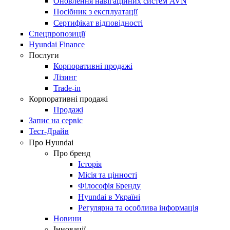
Оновлення навігаційних систем AVN
Посібник з експлуатації
Сертифікат відповідності
Спецпропозиції
Hyundai Finance
Послуги
Корпоративні продажі
Лізинг
Trade-in
Корпоративні продажі
Продажі
Запис на сервіс
Тест-Драйв
Про Hyundai
Про бренд
Історія
Місія та цінності
Філософія Бренду
Hyundai в Україні
Регулярна та особлива інформація
Новини
Інновації