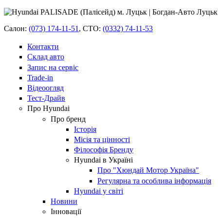
Салон:
(073) 174-11-51
,
СТО:
(0332) 74-11-53
Контакти
Склад авто
Запис на сервіс
Trade-in
Відеоогляд
Тест-Драйв
Про Hyundai
Про бренд
Історія
Місія та цінності
Філософія Бренду
Hyundai в Україні
Про "Хюндай Мотор Україна"
Регулярна та особлива інформація
Hyundai у світі
Новини
Інновації